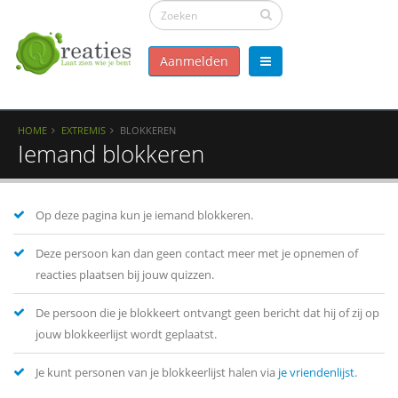
Aanmelden
HOME
EXTREMIS
BLOKKEREN
Iemand blokkeren
Op deze pagina kun je iemand blokkeren.
Deze persoon kan dan geen contact meer met je opnemen of
reacties plaatsen bij jouw quizzen.
De persoon die je blokkeert ontvangt geen bericht dat hij of zij op
jouw blokkeerlijst wordt geplaatst.
Je kunt personen van je blokkeerlijst halen via
je vriendenlijst
.