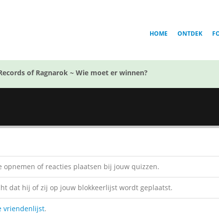
HOME
ONTDEK
F
Records of Ragnarok ~ Wie moet er winnen?
 opnemen of reacties plaatsen bij jouw quizzen.
 dat hij of zij op jouw blokkeerlijst wordt geplaatst.
e vriendenlijst
.