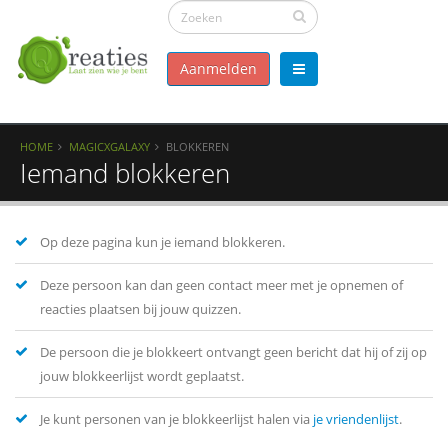
Aanmelden
HOME
MAGICXGALAXY
BLOKKEREN
Iemand blokkeren
Op deze pagina kun je iemand blokkeren.
Deze persoon kan dan geen contact meer met je opnemen of
reacties plaatsen bij jouw quizzen.
De persoon die je blokkeert ontvangt geen bericht dat hij of zij op
jouw blokkeerlijst wordt geplaatst.
Je kunt personen van je blokkeerlijst halen via
je vriendenlijst
.